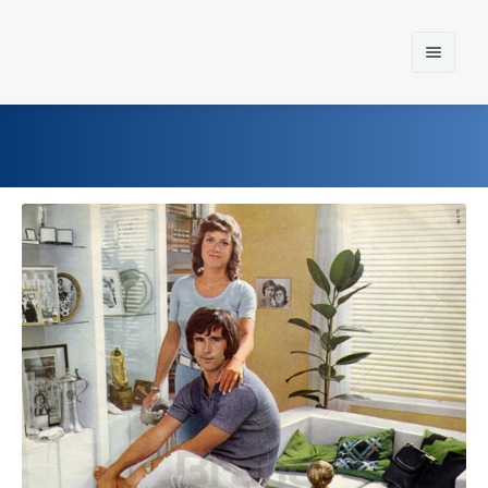
Home
Einst und Heute
Marken
Konzerne
Epoche