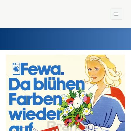
Home
Einst und Heute
Marken
Konzerne
Epoche