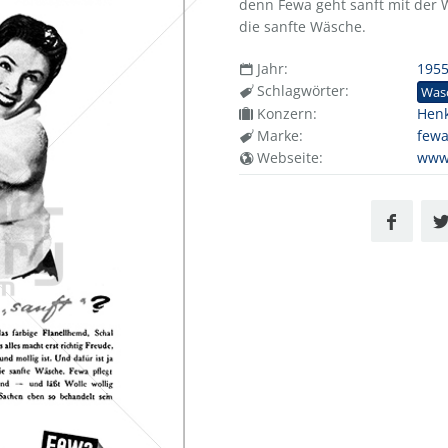
denn Fewa geht sanft mit der
die sanfte Wäsche.
Jahr:
195
Schlagwörter:
Was
Konzern:
Henk
Marke:
few
Webseite:
www