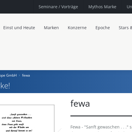
Seminare
/ Vorträge
Mythos Marke
Un
Einst und Heute
Marken
Konzerne
Epoche
Stars 
urope GmbH
fewa
ke!
fewa
Fewa - "Sanft gewaschen . . ."