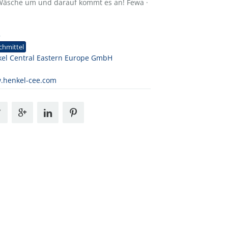
 Wäsche um und darauf kommt es an! Fewa ·
5
chmittel
el Central Eastern Europe GmbH
a
.henkel-cee.com