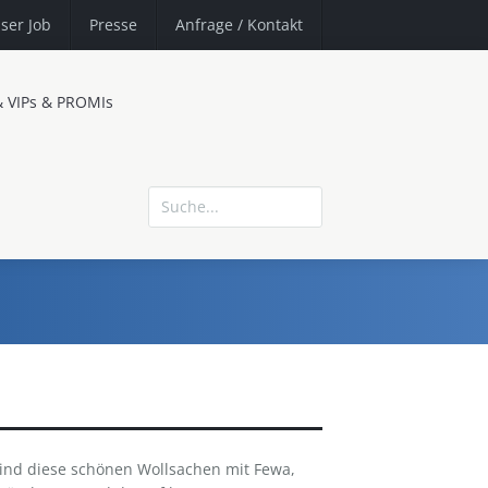
ser Job
Presse
Anfrage
/ Kontakt
& VIPs & PROMIs
 sind diese schönen Wollsachen mit Fewa,