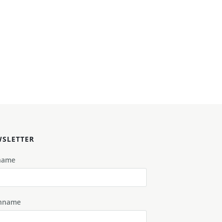
SLETTER
name
hname