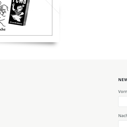
NEW
Vor
Nac