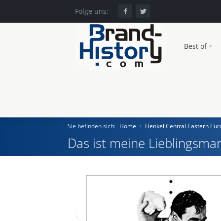
Folge uns:
Best of
Sie befinden sich:
Home
Henkel Central Eastern E
Das ist meine Lieblingsmar
Home
Einst und Heute
Marken