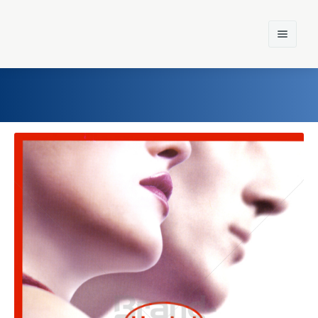
Home
Einst und Heute
Marken
Konzerne
Epoche