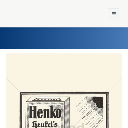
Home
Einst und Heute
Marken
Konzerne
Epoche