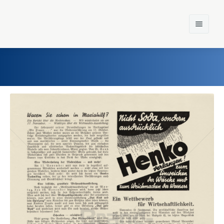
Home
Einst und Heute
Marken
Konzerne
Epoche