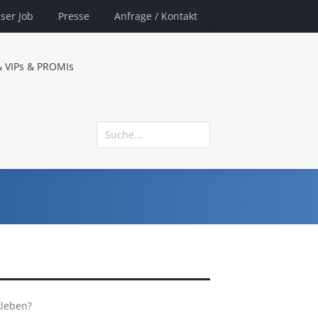
ser Job
Presse
Anfrage
/ Kontakt
& VIPs & PROMIs
kleben?