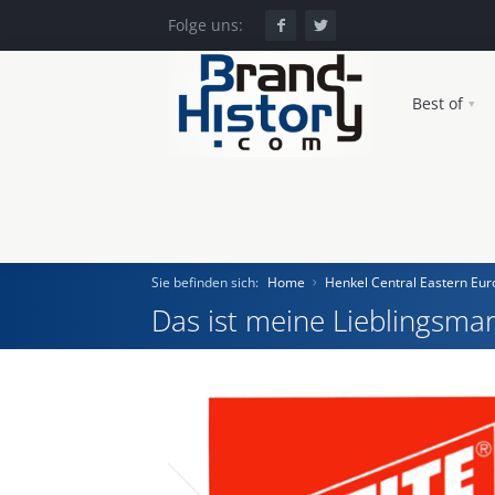
Folge uns:
Best of
Sie befinden sich:
Home
Henkel Central Eastern E
Das ist meine Lieblingsmar
Home
Einst und Heute
Marken