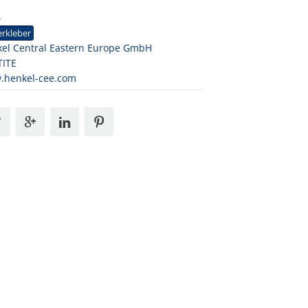
4
rkleber
el Central Eastern Europe GmbH
TITE
.henkel-cee.com