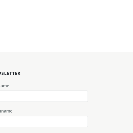
SLETTER
name
hname