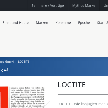
Seminare
/ Vorträge
Mythos Marke
Un
Einst und Heute
Marken
Konzerne
Epoche
Stars 
urope GmbH
LOCTITE
ke!
LOCTITE
LOCTITE - Wie konjugiert man 