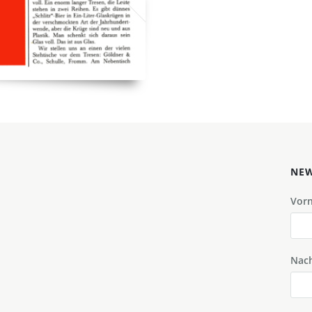
NEW
Vor
Nac