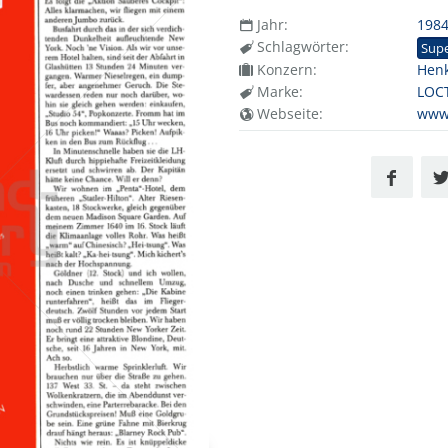
Jahr:
198
Schlagwörter:
Supe
Konzern:
Henk
Marke:
LOC
Webseite:
www