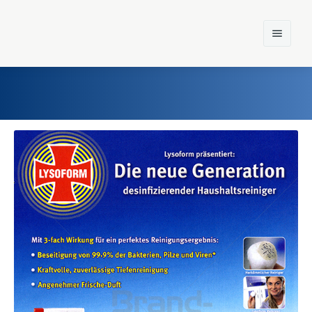
Home
Einst und Heute
Marken
Konzerne
Epoche