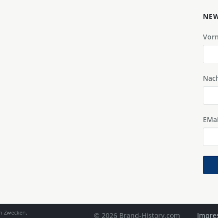
NEW
Vor
Nac
EMai
en Zwecken.
© 2026 Brand-History.com
Impre