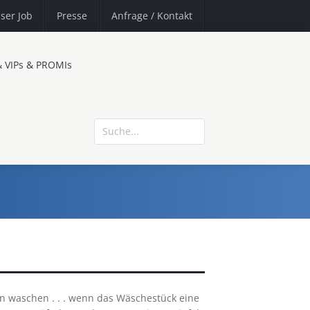
ser Job
Presse
Anfrage
/ Kontakt
& VIPs & PROMIs
n waschen . . . wenn das Wäschestück eine