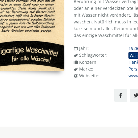
Berührung mit Wasser verträgt
oder an einer verdeckten Stell
mit Wasser nicht verändert, läs
waschen. Natürlich muss in je
kurz sein und alles Reiben und
das einzige Waschmittel für al
Jahr:
192
Schlagwörter:
Was
Konzern:
Henk
Marke:
Pers
Webseite:
www