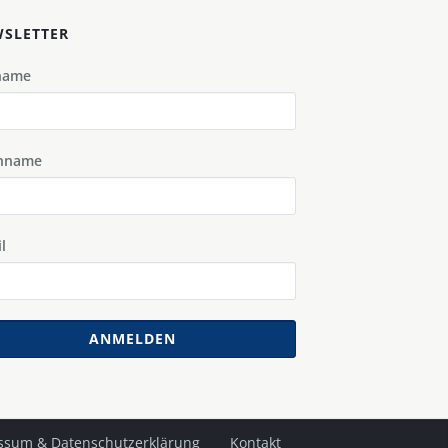
SLETTER
name
hname
l
ANMELDEN
ssum & Datenschutzerklärung
Kontakt