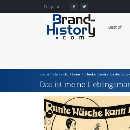
Folge uns:
Best of
Sie befinden sich:
Home
Henkel Central Eastern E
Das ist meine Lieblingsmar
Home
Einst und Heute
Marken