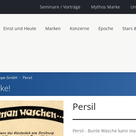
Seminare
/ Vorträge
Mythos Marke
Un
Einst und Heute
Marken
Konzerne
Epoche
Stars 
urope GmbH
Persil
ke!
Persil
Persil - Bunte Wäsche kann ma