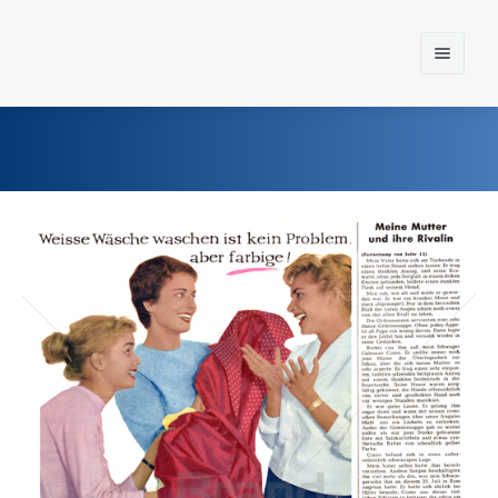
Home
Einst und Heute
Marken
Konzerne
Epoche