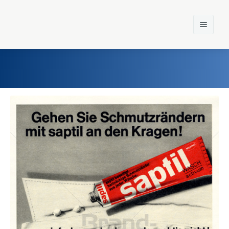
Home
Einst und Heute
Marken
Konzerne
Epoche