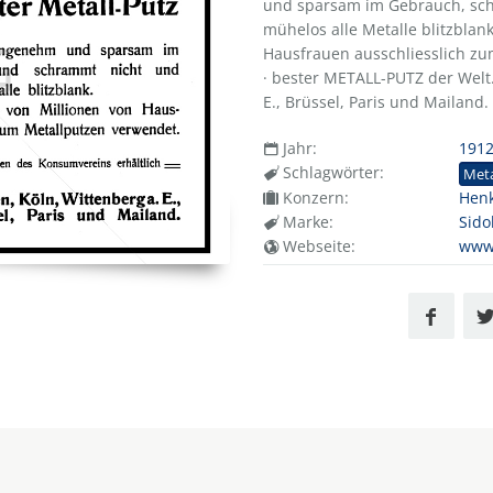
und sparsam im Gebrauch, sch
mühelos alle Metalle blitzblan
Hausfrauen ausschliesslich zu
· bester METALL-PUTZ der Welt.
E., Brüssel, Paris und Mailand.
Jahr:
191
Schlagwörter:
Meta
Konzern:
Henk
Marke:
Sido
Webseite:
www