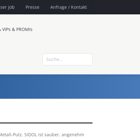
ser Job
Presse
Anfrage
/ Kontakt
& VIPs & PROMIs
Metall-Putz. SIDOL ist sauber, angenehm