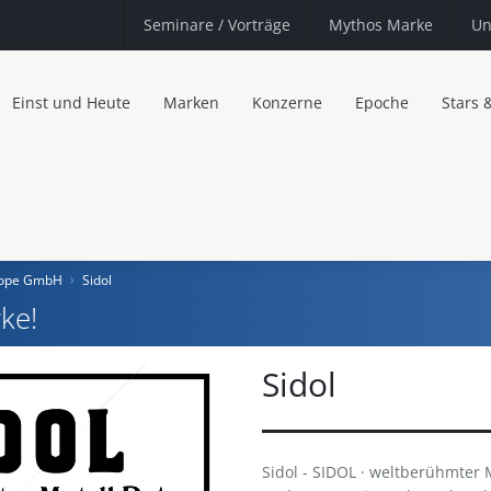
Seminare
/ Vorträge
Mythos Marke
Un
Einst und Heute
Marken
Konzerne
Epoche
Stars 
urope GmbH
Sidol
ke!
Sidol
Sidol - SIDOL · weltberühmter 