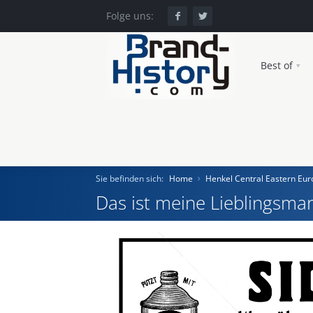
Folge uns:
Best of
Sie befinden sich:
Home
Henkel Central Eastern E
Das ist meine Lieblingsmar
Home
Einst und Heute
Marken