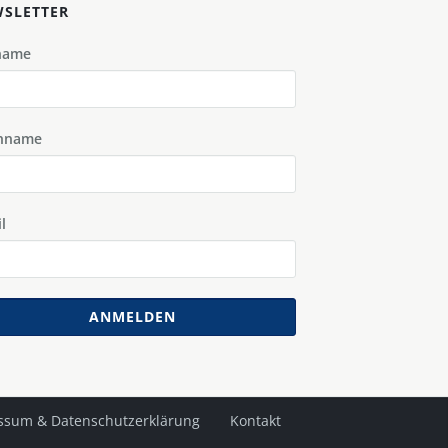
SLETTER
name
hname
l
ANMELDEN
ssum & Datenschutzerklärung
Kontakt