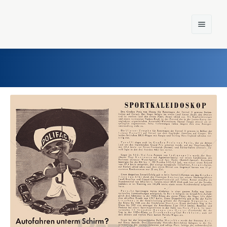
Home
Einst und Heute
Marken
Konzerne
Epoche