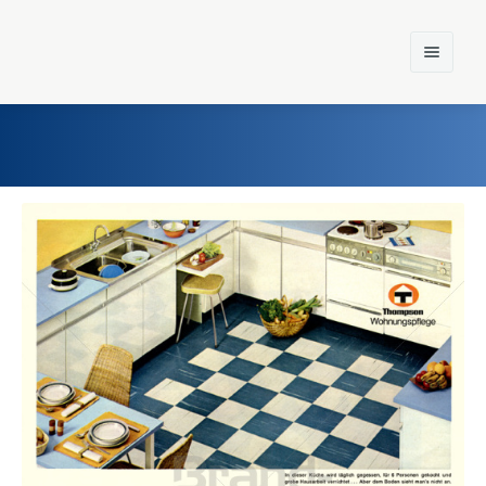
Home
Einst und Heute
Marken
Konzerne
Epoche