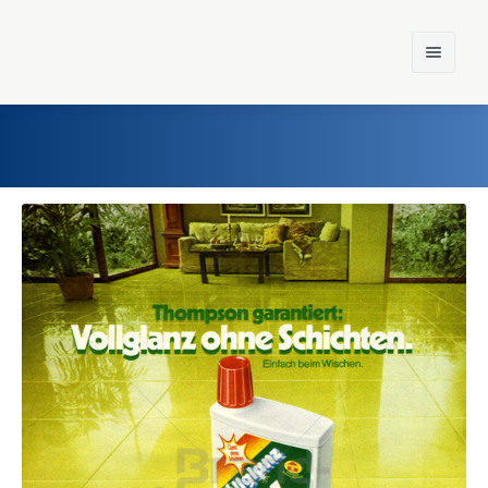
Home
Einst und Heute
Marken
Konzerne
Epoche