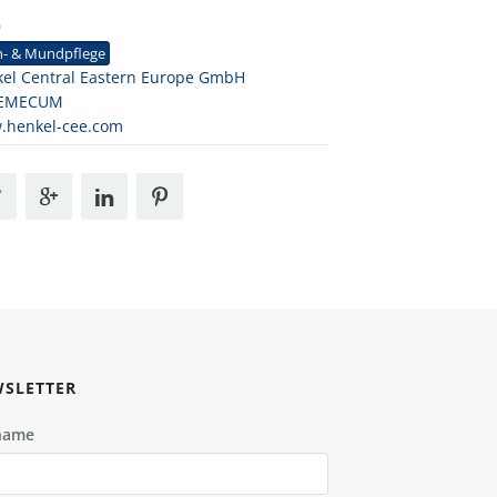
9
n- & Mundpflege
el Central Eastern Europe GmbH
EMECUM
.henkel-cee.com
SLETTER
name