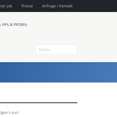
ser Job
Presse
Anfrage
/ Kontakt
& VIPs & PROMIs
gen's pur!