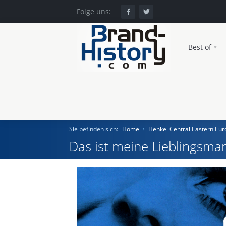
Folge uns:
Best of
Sie befinden sich:
Home
Henkel Central Eastern E
Das ist meine Lieblingsmar
Home
Einst und Heute
Marken