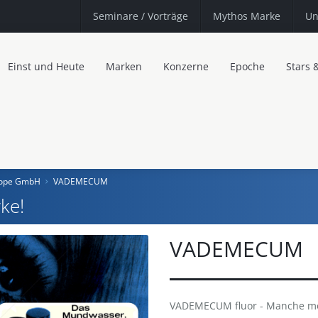
Seminare
/ Vorträge
Mythos Marke
Un
Einst und Heute
Marken
Konzerne
Epoche
Stars 
urope GmbH
VADEMECUM
ke!
VADEMECUM
VADEMECUM fluor - Manche mö