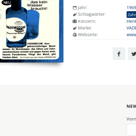
Jahr:
196
Schlagwörter:
Zah
Konzern:
Henk
Marke:
VAD
Webseite:
www
NEW
Vor