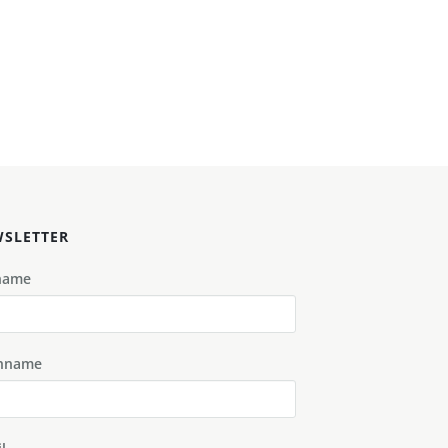
SLETTER
name
hname