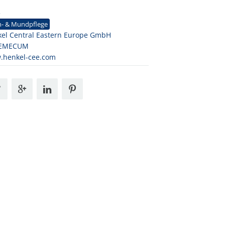
3
n- & Mundpflege
el Central Eastern Europe GmbH
EMECUM
.henkel-cee.com