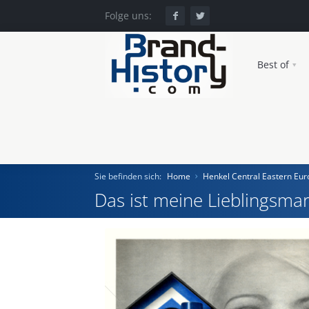
Folge uns:
Best of
Sie befinden sich:
Home
Henkel Central Eastern E
Das ist meine Lieblingsmar
Home
Einst und Heute
Marken