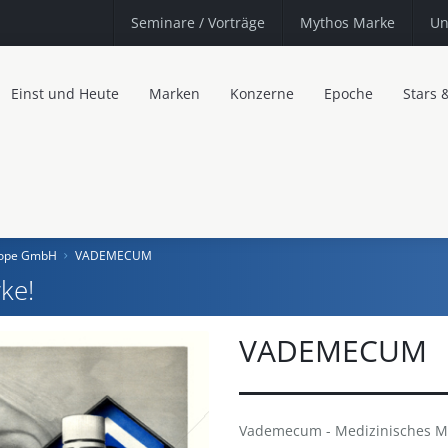
Seminare
/ Vorträge
Mythos Marke
Un
Einst und Heute
Marken
Konzerne
Epoche
Stars 
urope GmbH
VADEMECUM
ke!
VADEMECUM
Vademecum - Medizinisches 