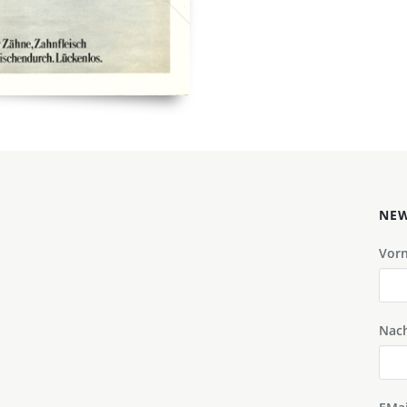
NEW
Vor
Nac