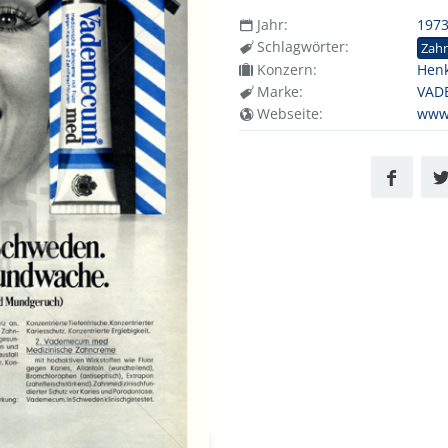
Jahr:
197
Schlagwörter:
Zah
Konzern:
Henk
Marke:
VAD
Webseite:
www