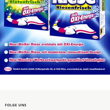
Weisser Riese
Henkel Central Eastern Europe GmbH
2004
Bild-ID: 30573
FOLGE UNS