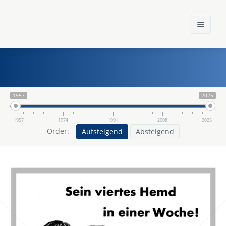
1957
2025
Home
Einst und Heute
1957
1974
1991
2008
2025
Order:
Aufsteigend
Absteigend
Marken
Konzerne
Epoche