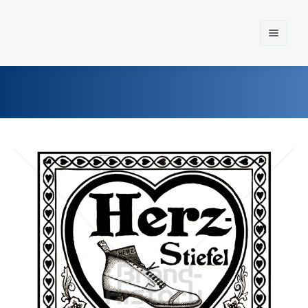
Home
Einst und Heute
Marken
Konzerne
Epoche