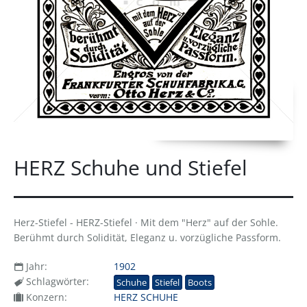
HERZ Schuhe und Stiefel
Herz-Stiefel - HERZ-Stiefel · Mit dem "Herz" auf der Sohle.
Berühmt durch Solidität, Eleganz u. vorzügliche Passform.
Jahr:
1902
Schlagwörter:
Schuhe
Stiefel
Boots
Konzern:
HERZ SCHUHE