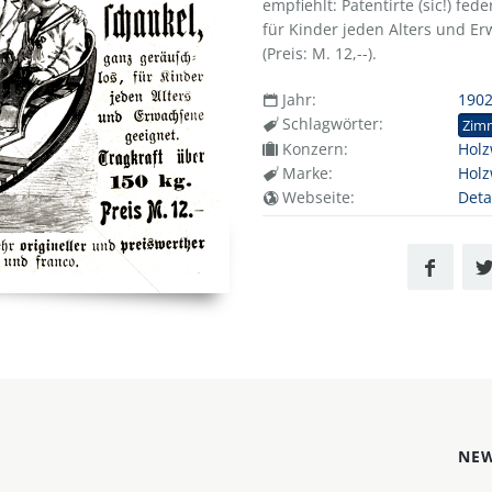
empfiehlt: Patentirte (sic!) f
für Kinder jeden Alters und Er
(Preis: M. 12,--).
Jahr:
190
Schlagwörter:
Zim
Konzern:
Holz
Marke:
Holz
Webseite:
Deta
NEW