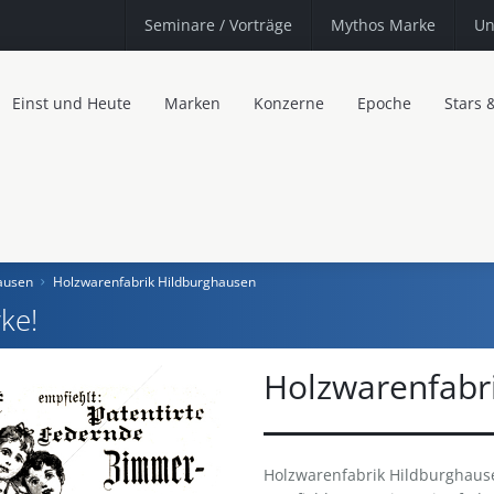
Seminare
/ Vorträge
Mythos Marke
Un
Einst und Heute
Marken
Konzerne
Epoche
Stars 
ausen
Holzwarenfabrik Hildburghausen
ke!
Holzwarenfabr
Holzwarenfabrik Hildburghaus