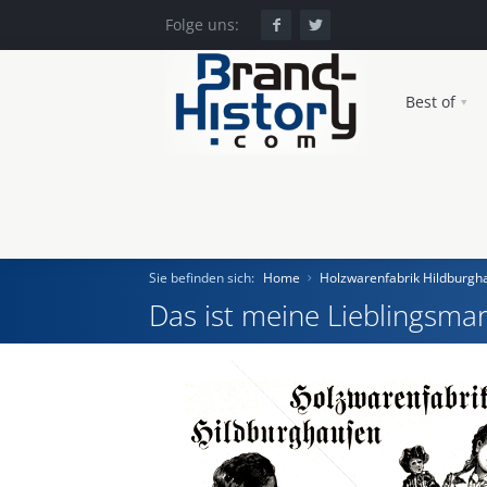
Folge uns:
Best of
Sie befinden sich:
Home
Holzwarenfabrik Hildburgh
Das ist meine Lieblingsmar
Home
Einst und Heute
Marken