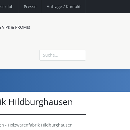
ser Job
Presse
Anfrage
/ Kontakt
& VIPs & PROMIs
ik Hildburghausen
en - Holzwarenfabrik Hildburghausen