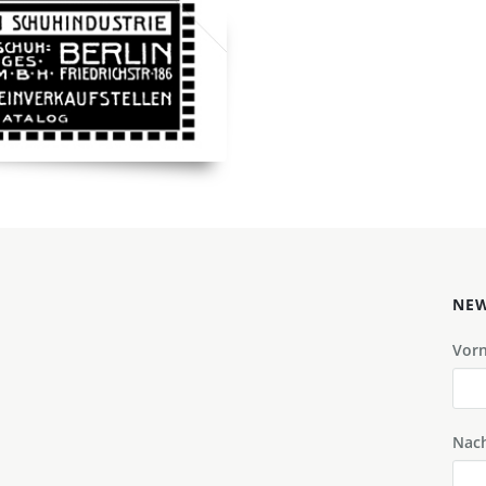
NEW
Vor
Nac