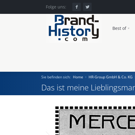
Folge uns:
Best of
Sie befinden sich:
Home
HR-Group GmbH & Co. KG
Das ist meine Lieblingsmar
Home
Einst und Heute
Marken