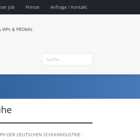
ser Job
Presse
Anfrage
/ Kontakt
& VIPs & PROMIs
uhe
MPH DER DEUTSCHEN SCHUHINDUSTRIE ·