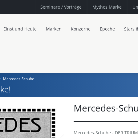
Seminare
/ Vorträge
Mythos Marke
Un
Einst und Heute
Marken
Konzerne
Epoche
Stars 
Mercedes-Schuhe
ke!
Mercedes-Sch
Mercedes-Schuhe - DER TRIU