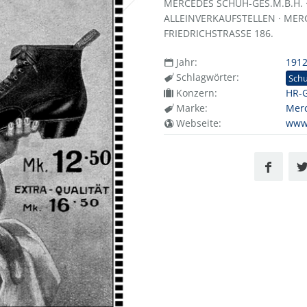
MERCEDES SCHUH-GES.M.B.H. ·
ALLEINVERKAUFSTELLEN · MERC
FRIEDRICHSTRASSE 186.
Jahr:
191
Schlagwörter:
Sch
Konzern:
HR-
Marke:
Mer
Webseite:
www