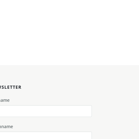
SLETTER
name
hname