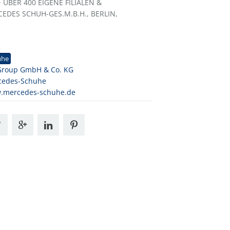
 ÜBER 400 EIGENE FILIALEN &
EDES SCHUH-GES.M.B.H., BERLIN,
2
uhe
Group GmbH & Co. KG
cedes-Schuhe
.mercedes-schuhe.de