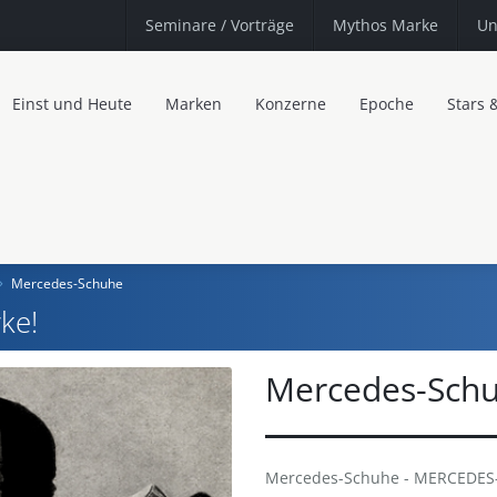
Seminare
/ Vorträge
Mythos Marke
Un
Einst und Heute
Marken
Konzerne
Epoche
Stars 
Mercedes-Schuhe
ke!
Mercedes-Sch
Mercedes-Schuhe - MERCEDES