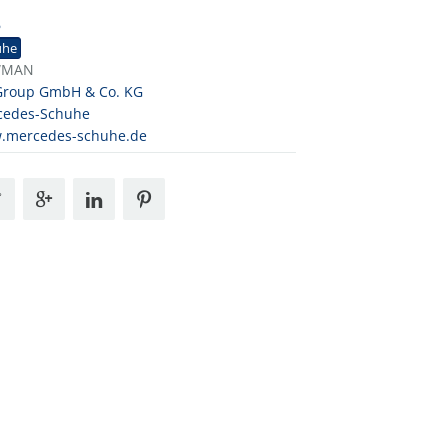
6
uhe
WMAN
Group GmbH & Co. KG
cedes-Schuhe
.mercedes-schuhe.de