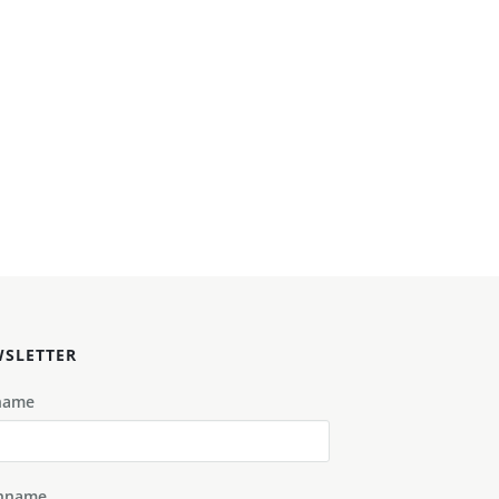
SLETTER
name
hname