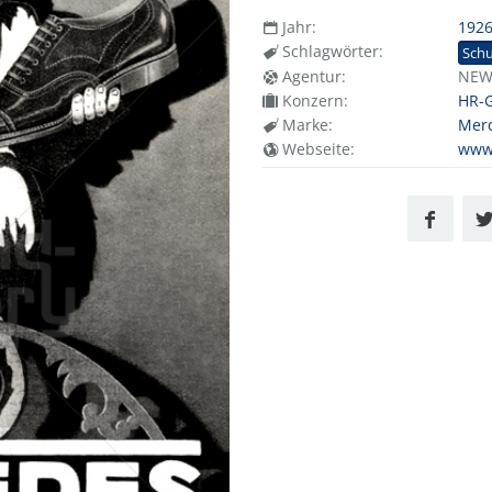
Jahr:
192
Schlagwörter:
Sch
Agentur:
NE
Konzern:
HR-
Marke:
Mer
Webseite:
www