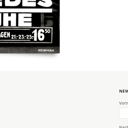
NEW
Vor
Nac