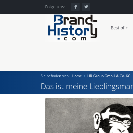
Folge uns:
Best of
Sie befinden sich:
Home
HR-Group GmbH & Co. KG
Das ist meine Lieblingsmar
Home
Einst und Heute
Marken