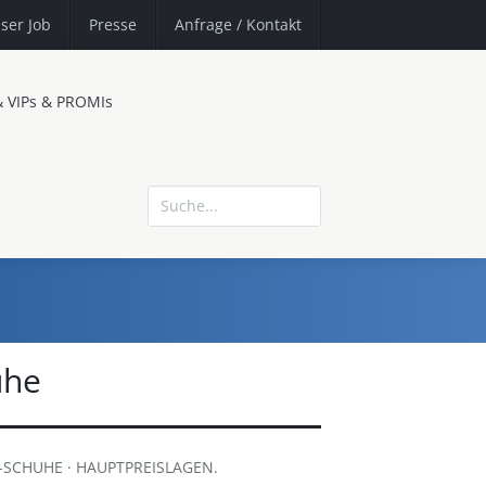
ser Job
Presse
Anfrage
/ Kontakt
& VIPs & PROMIs
uhe
-SCHUHE · HAUPTPREISLAGEN.