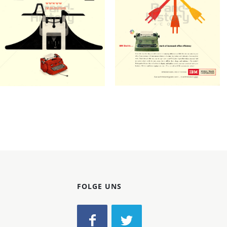
IBM
IBM
Konzerne
INTERNATIONAL
INTERNATIONAL
BUSINESS MACHINES
Epoche
BUSINESS MACHINES
CORPORATION
CORPORATION
IBM GmbH
IBM GmbH
1958
1958
Bild-ID: 20785
Bild-ID: 20784
FOLGE UNS