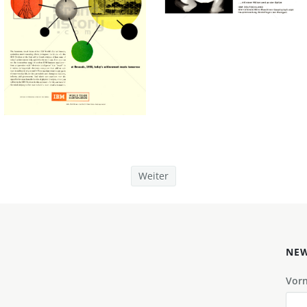
Bild-ID: 43046
IBM
IBM
INTERNATIONAL
INTERNATIONAL
BUSINESS MACHINES
BUSINESS MACHINES
CORPORATION
CORPORATION
IBM GmbH
IBM GmbH
1958
1958
Bild-ID: 20786
Weiter
NEW
Vor