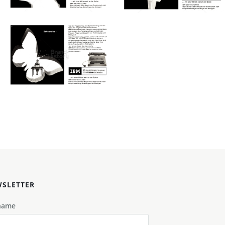
Bild-ID: 43052
Bild-ID: 43060
IBM
IBM
INTERNATIONAL
INTERNATIONAL
BUSINESS MACHINES
BUSINESS MACHINES
CORPORATION
CORPORATION
IBM GmbH
IBM GmbH
1958
1958
Bild-ID: 43073
IBM
INTERNATIONAL
BUSINESS MACHINES
CORPORATION
IBM GmbH
1958
SLETTER
name