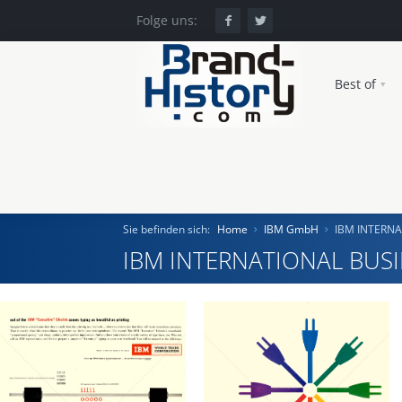
Folge uns:
Best of
Sie befinden sich:
Home
IBM GmbH
IBM INTERN
IBM INTERNATIONAL BUS
Home
Einst und Heute
Marken