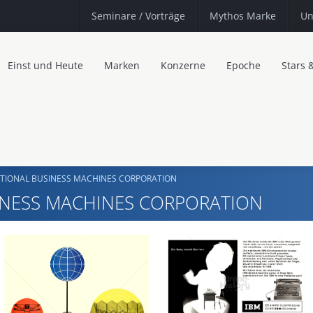
Seminare
/ Vorträge
Mythos Marke
Un
Einst und Heute
Marken
Konzerne
Epoche
Stars 
ATIONAL BUSINESS MACHINES CORPORATION
INESS MACHINES CORPORATION