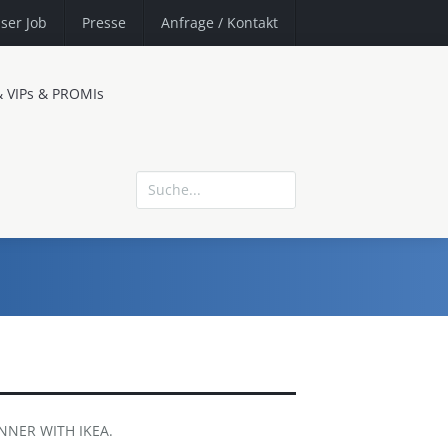
ser Job
Presse
Anfrage
/ Kontakt
& VIPs & PROMIs
INNER WITH IKEA.