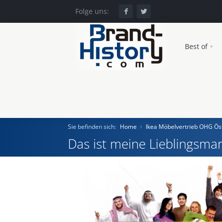
Folge uns:
Best of
Sie befinden sich:
Home
Ikea Möbelvertrieb OHG Ös
Das ist meine Lieblingsmar
Home
Einst und Heute
Marken