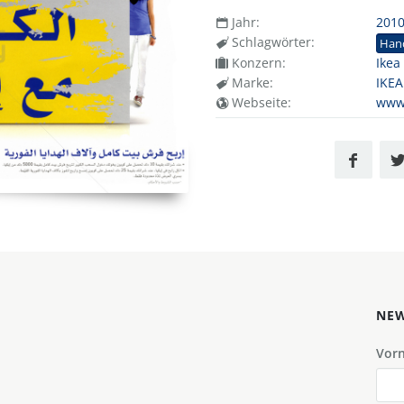
Jahr:
201
Schlagwörter:
Han
Konzern:
Ikea
Marke:
IKEA
Webseite:
www
NEW
Vor