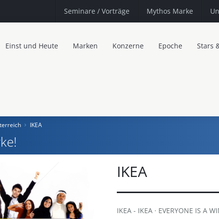
Seminare
/ Vorträge
Mythos Marke
Un
Einst und Heute
Marken
Konzerne
Epoche
Stars 
terreich
IKEA
ke!
IKEA
IKEA - IKEA · EVERYONE IS A W