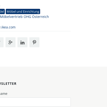
0
del
Möbel und Einrichtung
 Möbelvertrieb OHG Österreich
.ikea.com
SLETTER
name