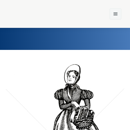
Home
Einst und Heute
Marken
Konzerne
Epoche