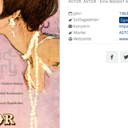
ASTOR. ASTOR · Eine Waldorf As
Jahr:
196
Schlagwörter:
Ziga
Konzern:
Impe
Marke:
AST
Webseite:
www.