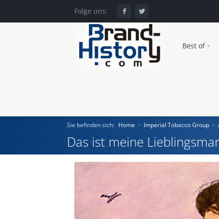
Folge uns:
Best of
Sie befinden sich:
Home
Imperial Tobacco Group
Das ist meine Lieblingsmar
Home
Einst und Heute
Marken