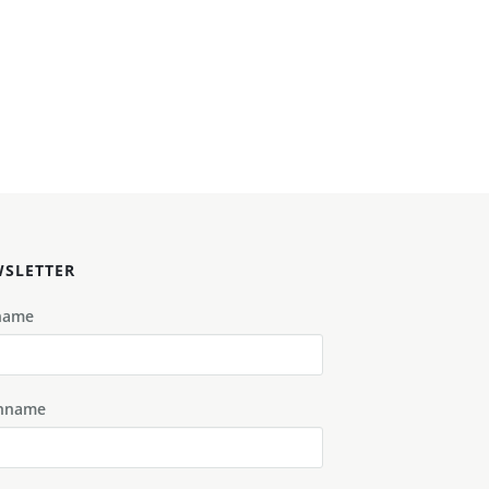
SLETTER
name
hname