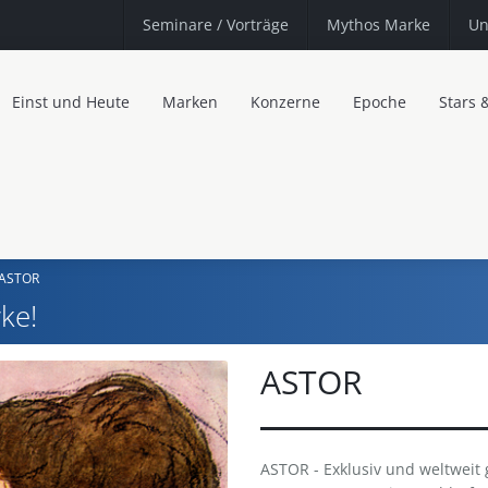
Seminare
/ Vorträge
Mythos Marke
Un
Einst und Heute
Marken
Konzerne
Epoche
Stars 
ASTOR
ke!
ASTOR
ASTOR - Exklusiv und weltweit g