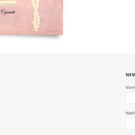
NEW
Vor
Nac