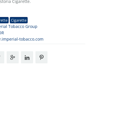
toria Cigarette.
3
rette
Cigarette
rial Tobacco Group
OR
imperial-tobacco.com