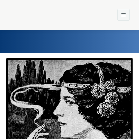
Home
Einst und Heute
Marken
Konzerne
Epoche