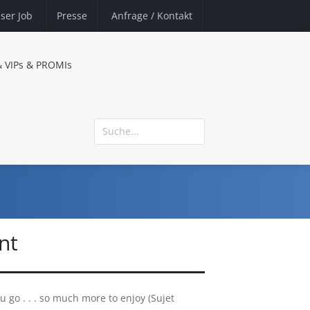
ser Job
Presse
Anfrage
/ Kontakt
& VIPs & PROMIs
nt
 go . . . so much more to enjoy (Sujet