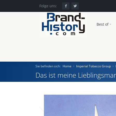
Folge uns:
Best of
Sie befinden sich:
Home
Imperial Tobacco Group
Das ist meine Lieblingsmar
Home
Einst und Heute
Marken