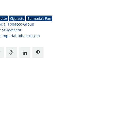
1
rette
Cigarette
Bermuda's Fun
rial Tobacco Group
r Stuyvesant
imperial-tobacco.com