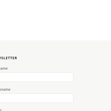
SLETTER
name
hname
l