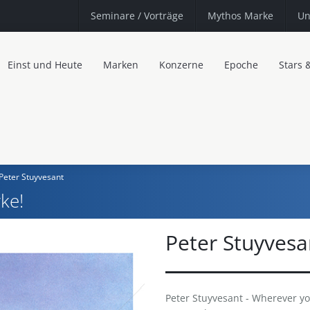
Seminare
/ Vorträge
Mythos Marke
Un
Einst und Heute
Marken
Konzerne
Epoche
Stars 
Peter Stuyvesant
ke!
Peter Stuyvesa
Peter Stuyvesant - Wherever you