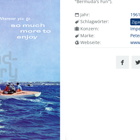
"Bermuda's Fun").
Jahr:
196
Schlagwörter:
Ziga
Konzern:
Impe
Marke:
Pete
Webseite:
www.