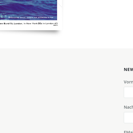
NEW
Vor
Nac
EMai