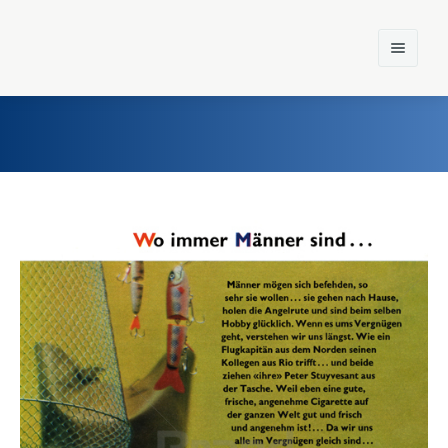
Home
Einst und Heute
Marken
Konzerne
Epoche