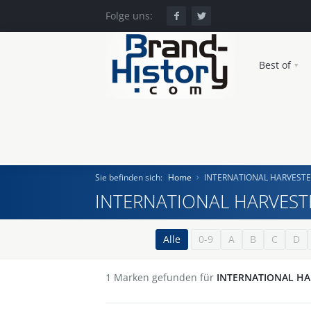
Folge uns:
Best of
Sie befinden sich:
Home
INTERNATIONAL HARVEST
INTERNATIONAL HARVES
Home
Alle
0-9
A
B
C
D
Einst und Heute
1
Marken gefunden für
INTERNATIONAL H
Marken