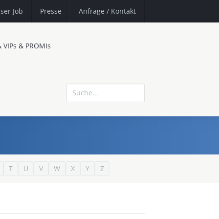
ser Job
Presse
Anfrage
/ Kontakt
& VIPs & PROMIs
T
U
V
W
X
Y
Z