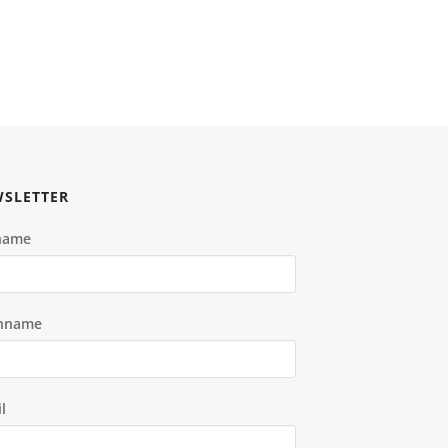
SLETTER
name
hname
l