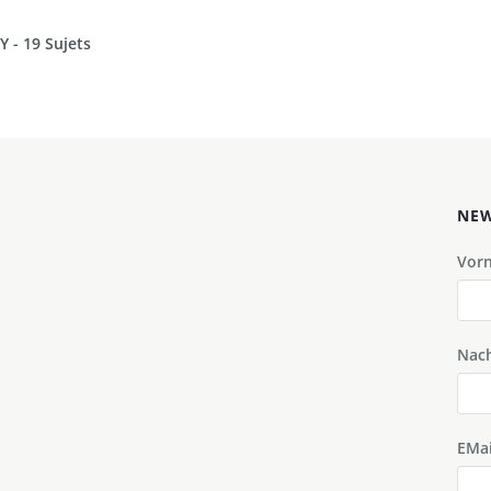
- 19 Sujets
NEW
Vor
Nac
EMai