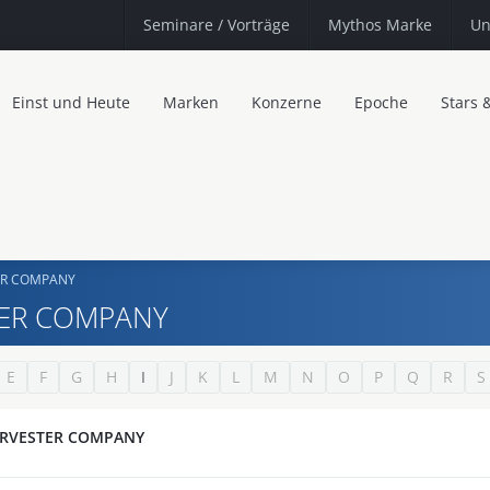
Seminare
/ Vorträge
Mythos Marke
Un
Einst und Heute
Marken
Konzerne
Epoche
Stars 
ER COMPANY
TER COMPANY
E
F
G
H
I
J
K
L
M
N
O
P
Q
R
S
ARVESTER COMPANY