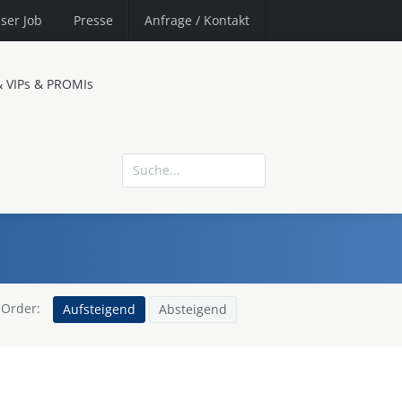
ser Job
Presse
Anfrage
/ Kontakt
& VIPs & PROMIs
Order:
Aufsteigend
Absteigend