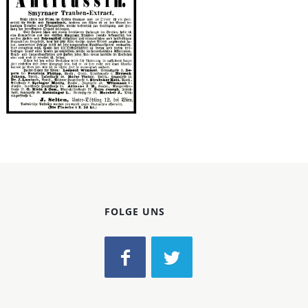
Konzerne
Epoche
J. Selten, Wien
J. Selten, Wien
1871
Bild-ID: 565
FOLGE UNS