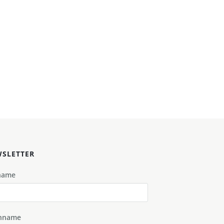
SLETTER
name
hname