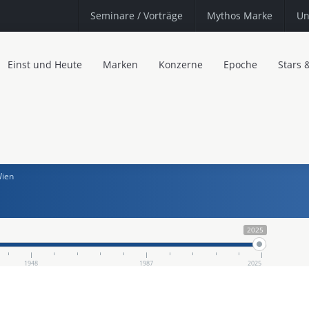
Seminare
/ Vorträge
Mythos Marke
Un
Einst und Heute
Marken
Konzerne
Epoche
Stars 
Wien
2025
1948
1987
2025