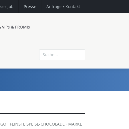
ser Job
Presse
Anfrage
/ Kontakt
& VIPs & PROMIs
GO · FEINSTE SPEISE-CHOCOLADE · MARKE