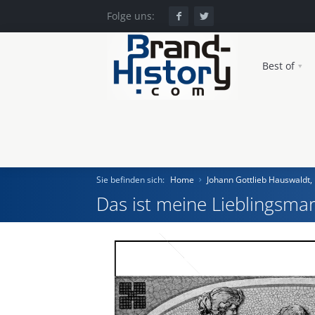
Folge uns:
Best of
Sie befinden sich:
Home
Johann Gottlieb Hauswaldt
Das ist meine Lieblingsmar
Home
Einst und Heute
Marken