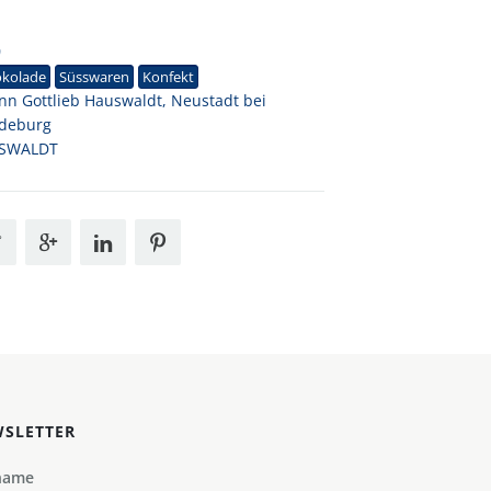
0
okolade
Süsswaren
Konfekt
nn Gottlieb Hauswaldt, Neustadt bei
deburg
SWALDT
SLETTER
name