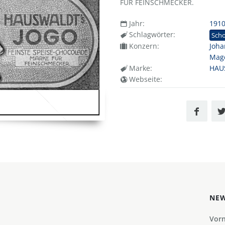
FÜR FEINSCHMECKER.
Jahr:
191
Schlagwörter:
Sch
Konzern:
Joha
Mag
Marke:
HAU
Webseite:
NEW
Vor