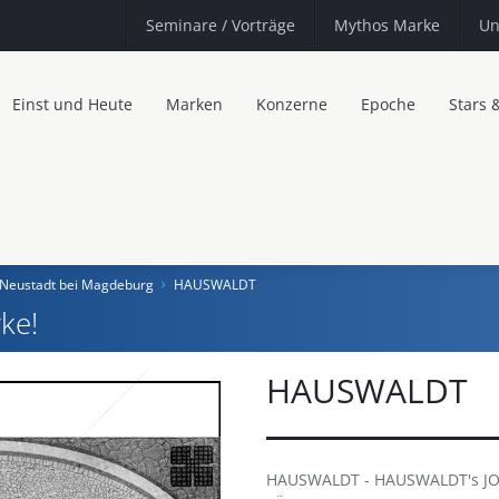
Seminare
/ Vorträge
Mythos Marke
Un
Einst und Heute
Marken
Konzerne
Epoche
Stars 
, Neustadt bei Magdeburg
HAUSWALDT
ke!
HAUSWALDT
HAUSWALDT - HAUSWALDT's JO