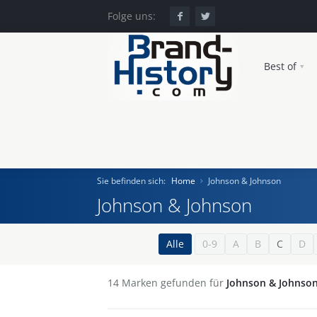
Folge uns:
Best of
Sie befinden sich:
Home
Johnson & Johnson
Johnson & Johnson
Home
Alle
0-9
A
B
C
D
Einst und Heute
14
Marken gefunden für
Johnson & Johnso
Marken