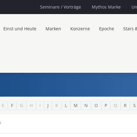
Seminare
/ Vorträge
Mythos Marke
Un
Einst und Heute
Marken
Konzerne
Epoche
Stars 
E
F
G
H
I
J
K
L
M
N
O
P
Q
R
S
n