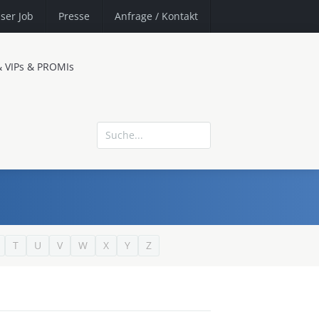
ser Job
Presse
Anfrage
/ Kontakt
& VIPs & PROMIs
T
U
V
W
X
Y
Z