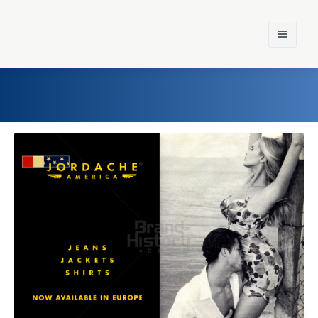
Home
Einst und Heute
Marken
Konzerne
Epoche