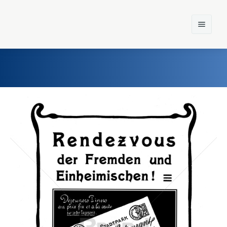
Home
Einst und Heute
Marken
Konzerne
Epoche