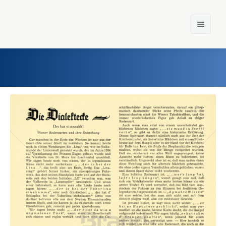
Home
Einst und Heute
Marken
Konzerne
Epoche