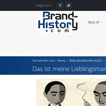
Folge uns:
Best of
Sie befinden sich:
Home
Kelly Gesellschaft m.b.H.
Das ist meine Lieblingsmar
Home
Einst und Heute
Marken