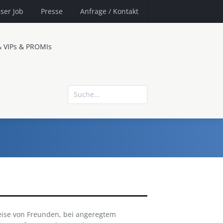
ser Job
Presse
Anfrage
/ Kontakt
& VIPs & PROMIs
Kreise von Freunden, bei angeregtem