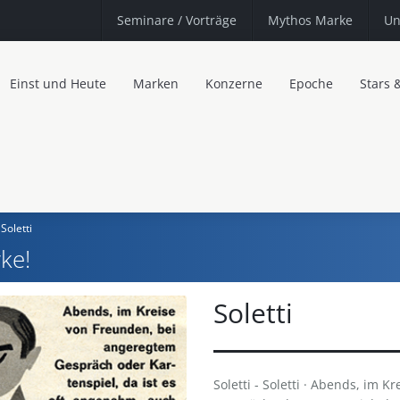
Seminare
/ Vorträge
Mythos Marke
Un
Einst und Heute
Marken
Konzerne
Epoche
Stars 
Soletti
ke!
Soletti
Soletti - Soletti · Abends, im 