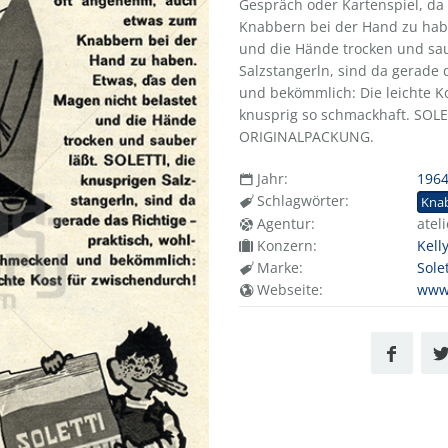
Gespräch oder Kartenspiel, da
Knabbern bei der Hand zu habe
und die Hände trocken und sau
Salzstangerln, sind da gerade 
und bekömmlich: Die leichte Ko
knusprig so schmackhaft. SOL
ORIGINALPACKUNG.
Jahr:
196
Schlagwörter:
Kna
Agentur:
atel
Konzern:
Kell
Marke:
Solet
Webseite:
www.