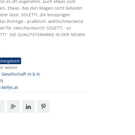
 ist es oft angenehm, auch etwas zum
n. Etwas, das den Magen nicht belastet
ber lässt. SOLETTI, die knusprigen
das Richtige - praktisch, wohlschmeckend
st für zwischendurch! SOLETTI · so
ETTI · DIE QUALITÄTSMARKE IN DER NEUEN
4
bbergebäck
ier weber
y Gesellschaft m.b.H.
ti
kellys.at