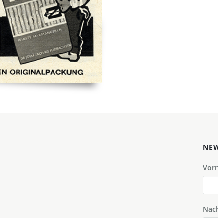
NEW
Vor
Nac