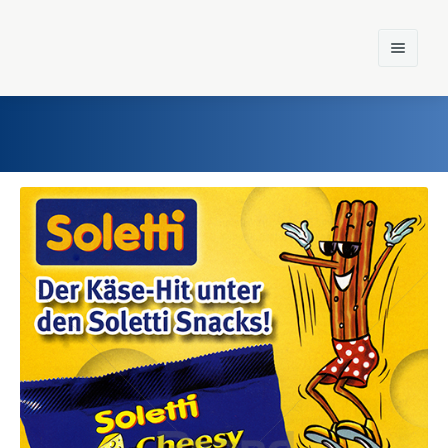
Home
Einst und Heute
Marken
Konzerne
Epoche