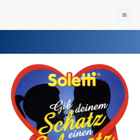
Home
Einst und Heute
Marken
Konzerne
Epoche