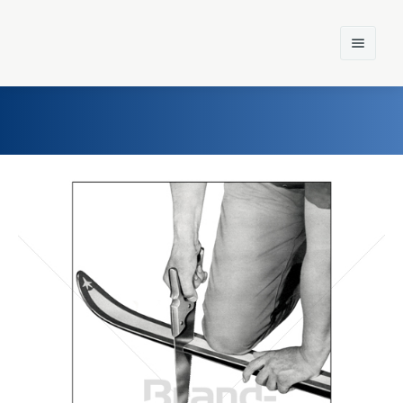
Home
Einst und Heute
Marken
Konzerne
Epoche