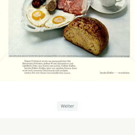
JACOBS KAFFEE
Kraft Foods
1967
Bild-ID: 13941
Weiter