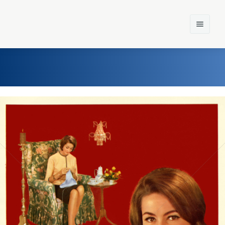
Home
Einst und Heute
Marken
Konzerne
Epoche