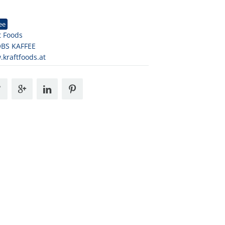
1
ee
t Foods
OBS KAFFEE
kraftfoods.at