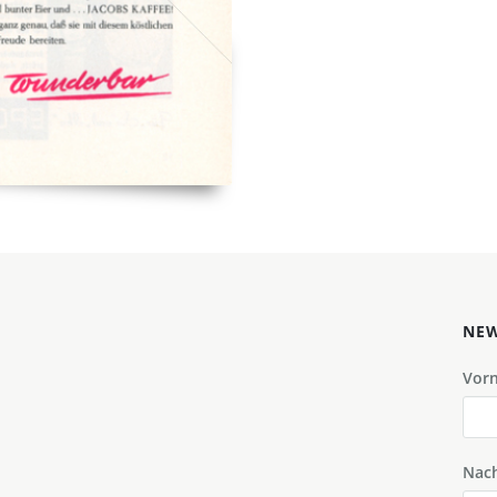
NEW
Vor
Nac