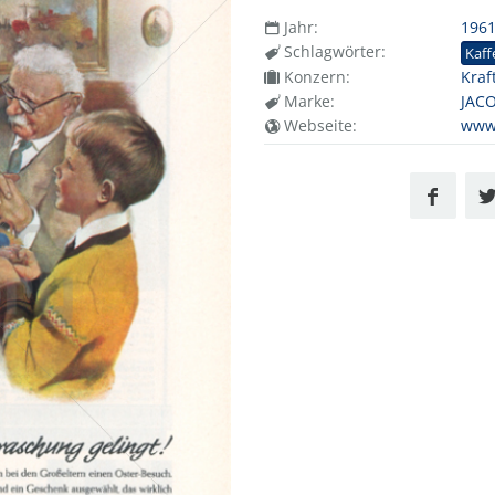
Jahr:
196
Schlagwörter:
Kaff
Konzern:
Kraf
Marke:
JAC
Webseite:
www.