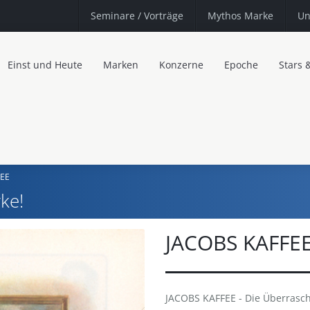
Seminare
/ Vorträge
Mythos Marke
Un
Einst und Heute
Marken
Konzerne
Epoche
Stars 
FEE
ke!
JACOBS KAFFE
JACOBS KAFFEE - Die Überrasch