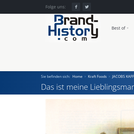
Folge uns:
Best of
Sie befinden sich:
Home
Kraft Foods
JACOBS KAF
Das ist meine Lieblingsmar
Home
Einst und Heute
Marken