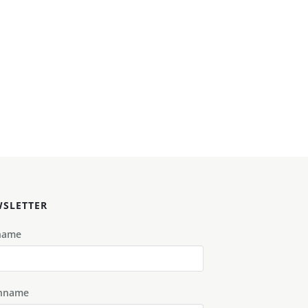
SLETTER
name
hname