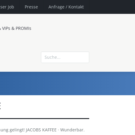
ser Job
Presse
Anfrage
/ Kontakt
& VIPs & PROMIs
E
ung gelingt! JACOBS KAFFEE · Wunderbar.