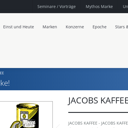
Seminare
/ Vorträge
Mythos Marke
Un
Einst und Heute
Marken
Konzerne
Epoche
Stars 
FEE
ke!
JACOBS KAFFE
JACOBS KAFFEE - JACOBS KAFFEE ·