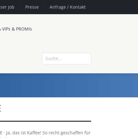
ser Job
Presse
Anfrage
/ Kontakt
& VIPs & PROMIs
E
 Ja, das ist Kaffee! So recht geschaffen für