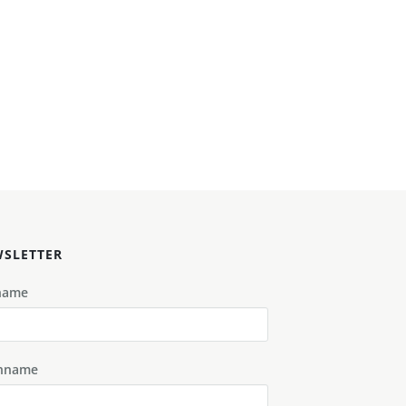
SLETTER
name
hname