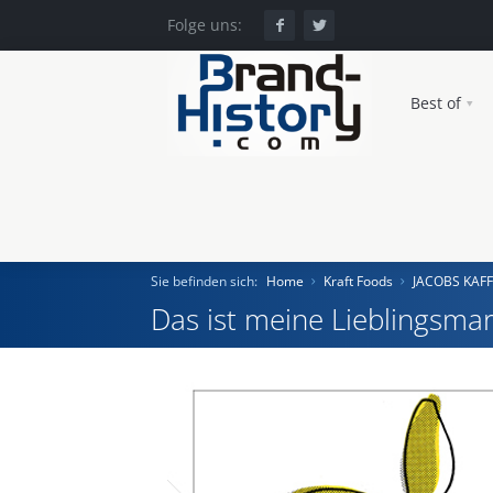
Folge uns:
Best of
Sie befinden sich:
Home
Kraft Foods
JACOBS KAF
Das ist meine Lieblingsmar
Home
Einst und Heute
Marken