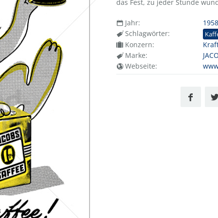
das Fest, zu jeder Stunde wund
Jahr:
195
Schlagwörter:
Kaff
Konzern:
Kraf
Marke:
JAC
Webseite:
www.