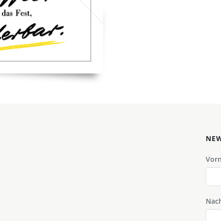
NEW
Vor
Nac