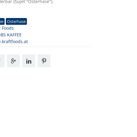
erbar (Sujet "Osterhase").
8
ee
Osterhase
t Foods
OBS KAFFEE
kraftfoods.at