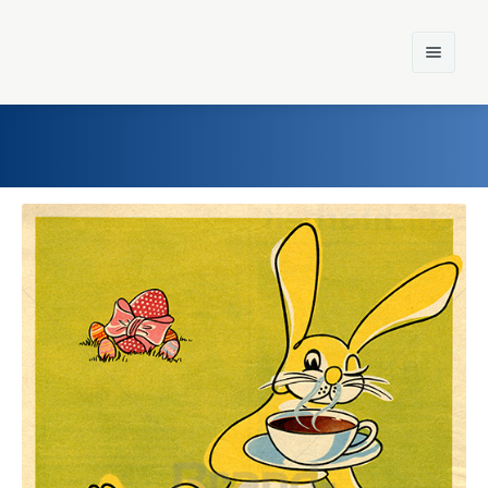
Home
Einst und Heute
Marken
Konzerne
Epoche