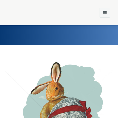
Home
Einst und Heute
Marken
Konzerne
Epoche