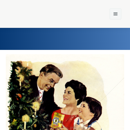
Home
Einst und Heute
Marken
Konzerne
Epoche