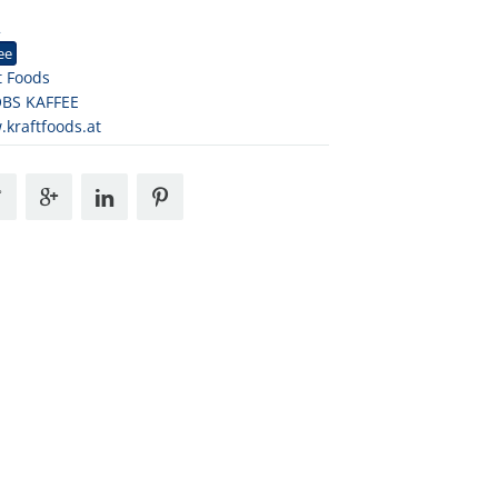
2
ee
t Foods
OBS KAFFEE
kraftfoods.at