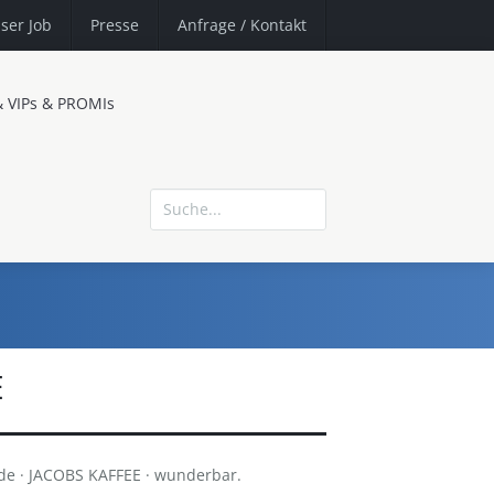
ser Job
Presse
Anfrage
/ Kontakt
& VIPs & PROMIs
E
de · JACOBS KAFFEE · wunderbar.