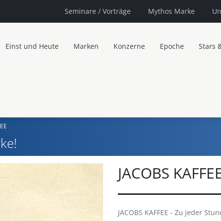
Seminare
/ Vorträge
Mythos Marke
Un
Einst und Heute
Marken
Konzerne
Epoche
Stars 
FEE
ke!
JACOBS KAFFE
JACOBS KAFFEE - Zu jeder Stun