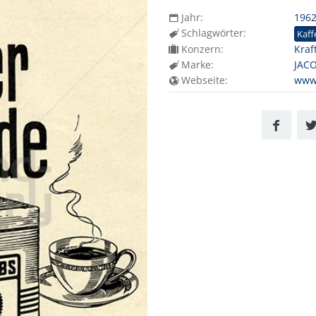
Jahr:
196
Schlagwörter:
Kaff
Konzern:
Kraf
Marke:
JAC
Webseite:
www.