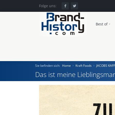
Folge uns:
Best of
Sie befinden sich:
Home
Kraft Foods
JACOBS KAF
Das ist meine Lieblingsmar
Home
Einst und Heute
Marken