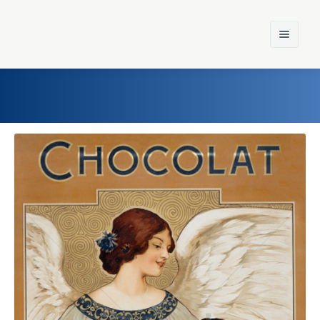
Home
Einst und Heute
Marken
Konzerne
Epoche