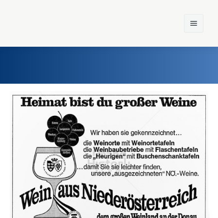
Home
Einst und Heute
Marken
Konzerne
Epoche